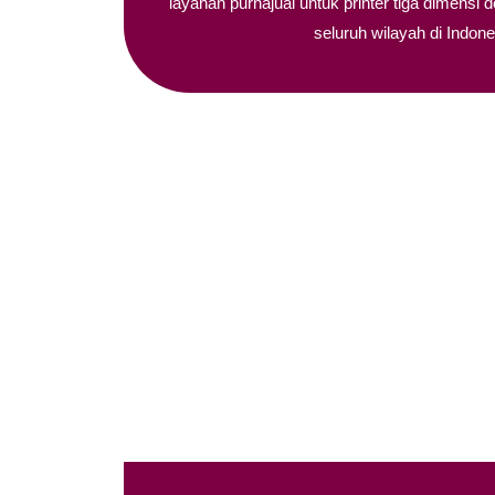
layanan purnajual untuk printer tiga dimensi 
seluruh wilayah di Indone