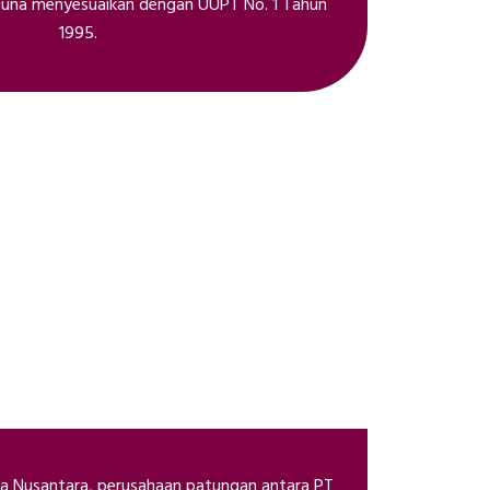
guna menyesuaikan dengan UUPT No. 1 Tahun
1995.
tra Nusantara, perusahaan patungan antara PT