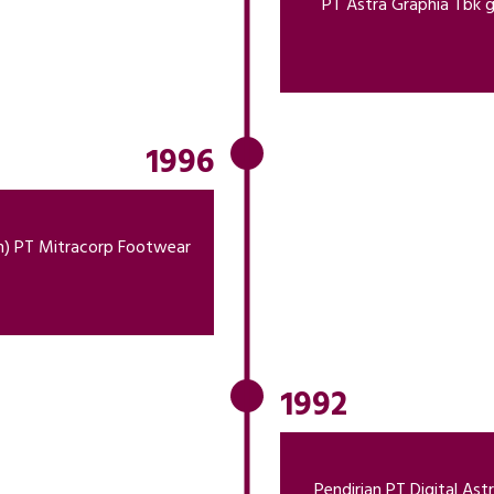
PT Astra Graphia Tbk 
1996
n) PT Mitracorp Footwear
1992
Pendirian PT Digital As