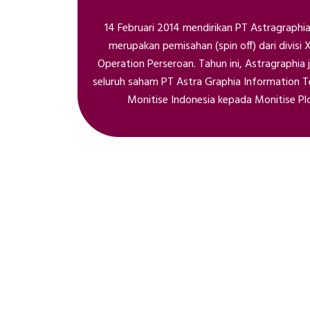
14 Februari 2014 mendirikan PT Astragraphia
merupakan pemisahan (spin off) dari divisi
Operation Perseroan. Tahun ini, Astragraphia
seluruh saham PT Astra Graphia Information 
Monitise Indonesia kepada Monitise Pl