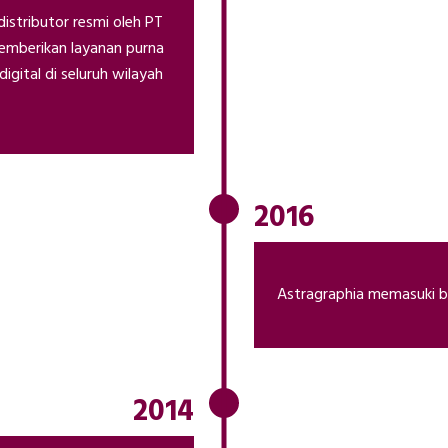
distributor resmi oleh PT
emberikan layanan purna
digital di seluruh wilayah
2016
Astragraphia memasuki bi
2014